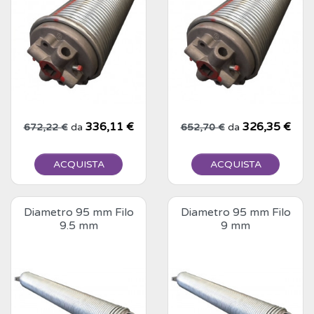
Prezzo base
Prezzo
336,11 €
Prezzo base
Prezzo
326,35 €
672,22 €
da
652,70 €
da
ACQUISTA
ACQUISTA
Diametro 95 mm Filo
Diametro 95 mm Filo
9.5 mm
9 mm