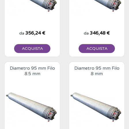
Prezzo
356,24 €
Prezzo
346,48 €
da
da
ACQUISTA
ACQUISTA
Diametro 95 mm Filo
Diametro 95 mm Filo
8.5 mm
8 mm