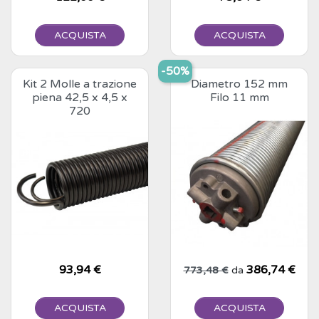
ACQUISTA
ACQUISTA
-50%
Kit 2 Molle a trazione
Diametro 152 mm
piena 42,5 x 4,5 x
Filo 11 mm
720
Prezzo
93,94 €
Prezzo base
Prezzo
386,74 €
773,48 €
da
ACQUISTA
ACQUISTA