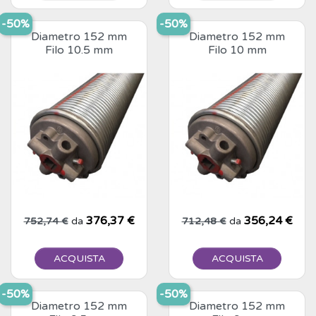
-50%
-50%
Diametro 152 mm
Diametro 152 mm
Filo 10.5 mm
Filo 10 mm
Prezzo base
Prezzo
376,37 €
Prezzo base
Prezzo
356,24 €
752,74 €
da
712,48 €
da
ACQUISTA
ACQUISTA
-50%
-50%
Diametro 152 mm
Diametro 152 mm