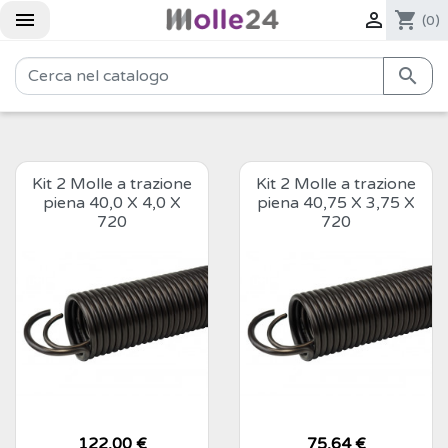


shopping_cart
(0)

Kit 2 Molle a trazione
Kit 2 Molle a trazione
piena 40,0 X 4,0 X
piena 40,75 X 3,75 X
720
720
Prezzo
122,00 €
Prezzo
75,64 €