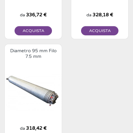
Prezzo
336,72 €
Prezzo
328,18 €
da
da
ACQUISTA
ACQUISTA
Diametro 95 mm Filo
7.5 mm
Prezzo
318,42 €
da