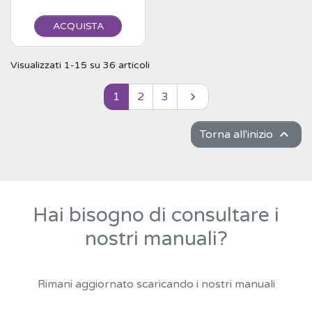
ACQUISTA
Visualizzati 1-15 su 36 articoli
1
2
3
Successivo


Torna all'inizio
Hai bisogno di consultare i
nostri manuali?
Rimani aggiornato scaricando i nostri manuali