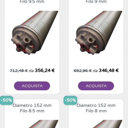
Filo 9.5 mm
Filo 9 mm
Prezzo base
Prezzo
356,24 €
Prezzo base
Prezzo
346,48 €
712,48 €
da
692,96 €
da
ACQUISTA
ACQUISTA
-50%
-50%
Diametro 152 mm
Diametro 152 mm
Filo 8.5 mm
Filo 8 mm