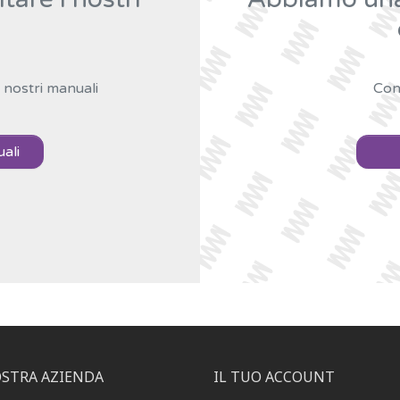
 nostri manuali
Con
uali
OSTRA AZIENDA
IL TUO ACCOUNT