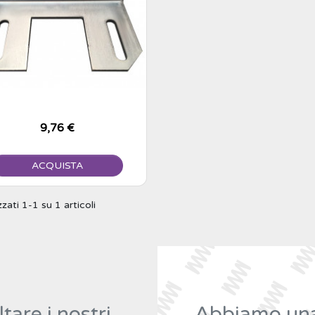
Prezzo
9,76 €
ACQUISTA
zzati 1-1 su 1 articoli
tare i nostri
Abbiamo una 