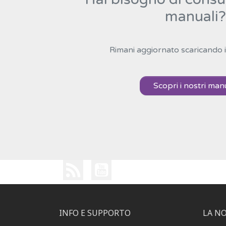
manuali?
Rimani aggiornato scaricando i
Scopri i nostri man
INFO E SUPPORTO
LA N