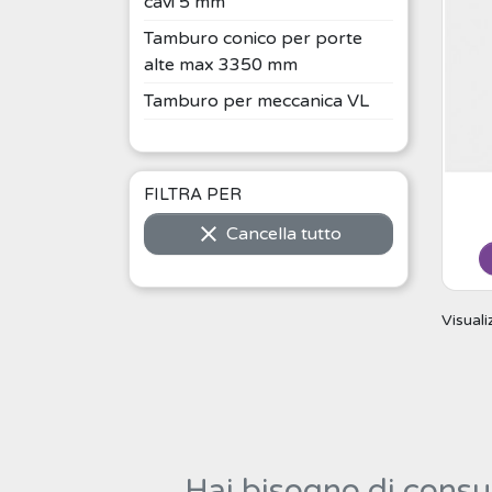
cavi 5 mm
Tamburo conico per porte
alte max 3350 mm
Tamburo per meccanica VL
FILTRA PER

Cancella tutto
Visuali
Hai bisogno di consul