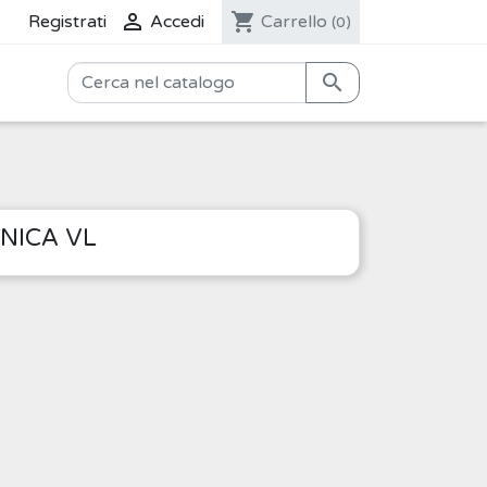

shopping_cart
Registrati
Accedi
Carrello
(0)

NICA VL