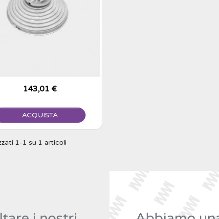
Prezzo
143,01 €
ACQUISTA
zzati 1-1 su 1 articoli
tare i nostri
Abbiamo una 