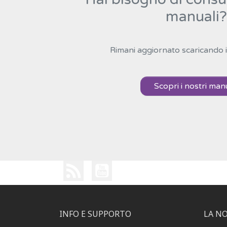
manuali?
Rimani aggiornato scaricando i
Scopri i nostri man
INFO E SUPPORTO
LA N