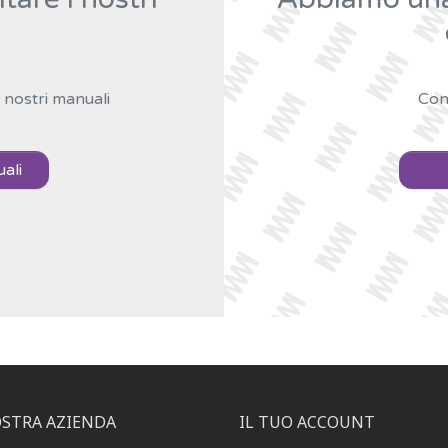
 nostri manuali
Con
uali
OSTRA AZIENDA
IL TUO ACCOUNT